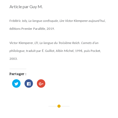
Article par Guy M.
Frédéric Joly,
La langue confisquée, Lire Victor Klemperer aujourd’hui
,
éditions Premier Parallèle, 2019.
Victor Klemperer,
LTI, La langue du Troisième Reich. Carnets d’un
philologue
, traduit par É. Guillot, Albin Michel, 1996, puis Pocket,
2003.
Partager :
Cliquez
Cliquez
Cliquez
pour
pour
pour
partager
partager
partager
sur
sur
sur
Twitter(ouvre
Facebook(ouvre
Google+
dans
dans
(ouvre
une
une
dans
nouvelle
nouvelle
une
fenêtre)
fenêtre)
nouvelle
Navigation
fenêtre)