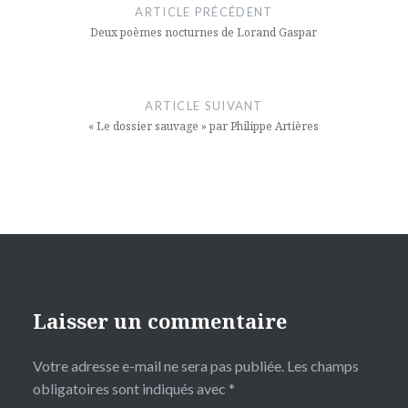
de
ARTICLE PRÉCÉDENT
l’article
Deux poèmes nocturnes de Lorand Gaspar
ARTICLE SUIVANT
« Le dossier sauvage » par Philippe Artières
Laisser un commentaire
Votre adresse e-mail ne sera pas publiée.
Les champs
obligatoires sont indiqués avec
*