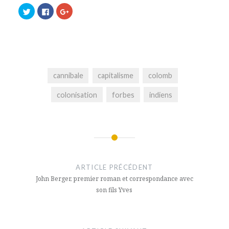
Cliquez
Cliquez
Cliquez
pour
pour
pour
partager
partager
partager
sur
sur
sur
Twitter(ouvre
Facebook(ouvre
Google+
dans
dans
(ouvre
une
une
dans
nouvelle
nouvelle
une
fenêtre)
fenêtre)
nouvelle
fenêtre)
cannibale
capitalisme
colomb
colonisation
forbes
indiens
Navigation
de
ARTICLE PRÉCÉDENT
l’article
John Berger, premier roman et correspondance avec
son fils Yves