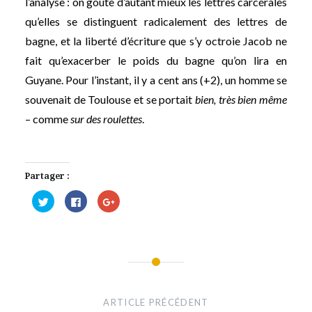
l’analyse : on goûte d’autant mieux les lettres carcérales
qu’elles se distinguent radicalement des lettres de
bagne, et la liberté d’écriture que s’y octroie Jacob ne
fait qu’exacerber le poids du bagne qu’on lira en
Guyane. Pour l’instant, il y a cent ans (+2), un homme se
souvenait de Toulouse et se portait
bien, très bien même
– comme
sur des roulettes
.
Partager :
Cliquez
Cliquez
Cliquez
pour
pour
pour
partager
partager
partager
sur
sur
sur
Twitter(ouvre
Facebook(ouvre
Google+
dans
dans
(ouvre
une
une
dans
nouvelle
nouvelle
une
fenêtre)
fenêtre)
nouvelle
Navigation
fenêtre)
de
ARTICLE PRÉCÉDENT