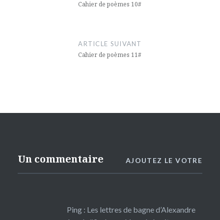
l’article
Cahier de poèmes 10#
ARTICLE SUIVANT
Cahier de poèmes 11#
Un commentaire
AJOUTEZ LE VOTRE
Ping :
Les lettres de bagne d’Alexandre