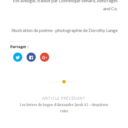
Eté aveugle, traduit par Dominique Venard, Aencrages
and Co.
illustration du poème : photographie de Dorothy Lange
Partager :
Cliquez
Cliquez
Cliquez
pour
pour
pour
partager
partager
partager
sur
sur
sur
Twitter(ouvre
Facebook(ouvre
Google+
dans
dans
(ouvre
une
une
dans
nouvelle
nouvelle
une
fenêtre)
fenêtre)
nouvelle
Navigation
fenêtre)
de
ARTICLE PRÉCÉDENT
l’article
Les lettres de bagne d’Alexandre Jacob #2 – deuxième
volet