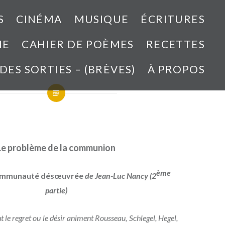
S
CINÉMA
MUSIQUE
ÉCRITURES
NE
CAHIER DE POÈMES
RECETTES
 DES SORTIES – (BRÈVES)
À PROPOS
Le problème de la communion
ème
ommunauté désœuvrée
de Jean-Luc Nancy (2
partie)
e regret ou le désir animent Rousseau, Schlegel, Hegel,