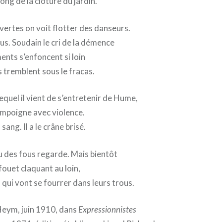
long de la clôture du jardin.
uvertes on voit flotter des danseurs.
ous. Soudain le cri de la démence
ents s’enfoncent si loin
 tremblent sous le fracas.
equel il vient de s’entretenir de Hume,
’empoigne avec violence.
sang. Il a le crâne brisé.
u des fous regarde. Mais bientôt
fouet claquant au loin,
 qui vont se fourrer dans leurs trous.
Heym, juin 1910, dans
Expressionnistes