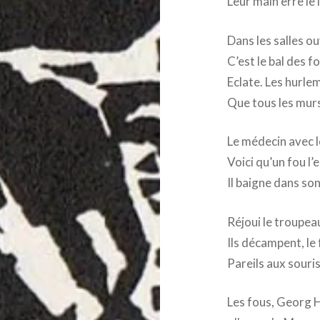
Leur main erre le 
Dans les salles o
C’est le bal des f
Eclate. Les hurlem
Que tous les murs
Le médecin avec l
Voici qu’un fou l
Il baigne dans son 
Réjoui le troupea
Ils décampent, le 
Pareils aux souris
Les fous, Georg 