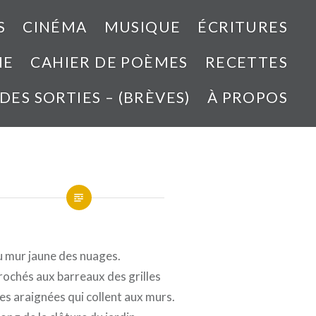
S
CINÉMA
MUSIQUE
ÉCRITURES
NE
CAHIER DE POÈMES
RECETTES
 DES SORTIES – (BRÈVES)
À PROPOS
u mur jaune des nuages.
rochés aux barreaux des grilles
 araignées qui collent aux murs.