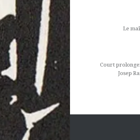
Navigation
de
l’article
Le maî
Court prolonge
Josep Ra