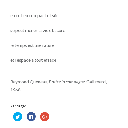
en ce lieu compact et sûr
se peut mener la vie obscure
le temps est une rature
et l’espace a tout effacé
Raymond Queneau,
Battre la campagne
, Gallimard,
1968.
Partager :
Cliquez
Cliquez
Cliquez
pour
pour
pour
partager
partager
partager
sur
sur
sur